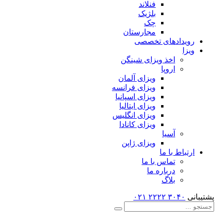
فنلاند
بلژیک
چک
مجارستان
رویدادهای تخصصی
ویزا
اخذ ویزای شینگن
اروپا
ویزای آلمان
ویزای فرانسه
ویزای اسپانیا
ویزای ایتالیا
ویزای انگلیس
ویزای کانادا
آسیا
ویزای ژاپن
ارتباط با ما
تماس با ما
درباره ما
بلاگ
پشتیبانی
۳۰۴۰ ۲۲۲۲
۰۲۱