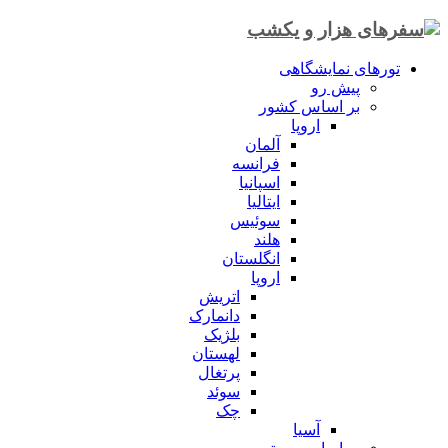
تورهای نمایشگاهی
پیش رو
بر اساس کشور
اروپا
آلمان
فرانسه
اسپانیا
ایتالیا
سوئیس
هلند
انگلستان
اروپا
اتریش
دانمارک
بلژیک
لهستان
پرتغال
سوئد
چک
آسیا