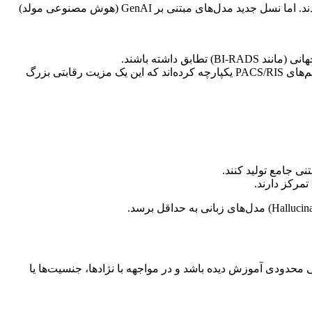
بازار ابزارهای AI در تصویربرداری پزشکی شاهد یک جهش کیفی است. تا پیش از این، الگوریتم‌های AI در نقش “تاییدکننده دوم” عمل می‌کردند. اما نسل جدید مدل‌های مبتنی بر GenAI (هوش مصنوعی مولد)
 داشته باشند.
شرکت‌های پیشرو در مدیکا اکنون مدل‌های زبانی بزرگ (LLM) اختصاصی خود را مستقیماً با سیستم‌های PACS/RIS یکپارچه کرده‌اند که این یک مزیت رقابتی بزرگ
مرکز دارند.
لاقی بود. سوگیری در الگوریتم‌ها زمانی رخ می‌دهد که مدل AI روی داده‌های جمعیتی محدودی آموزش دیده باشد و در مواجهه با نژادها، جنسیت‌ها یا