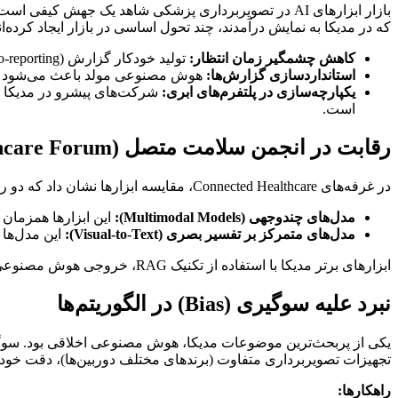
که در مدیکا به نمایش درآمدند، چند تحول اساسی در بازار ایجاد کرده‌ان
کاهش چشمگیر زمان انتظار:
تولید خودکار گزارش (Auto-reporting) زمان چرخه کاری رادیولوژیست‌ها را تا ۳۰٪ کاهش داده است.
استانداردسازی گزارش‌ها:
هوش مصنوعی مولد باعث می‌شود گزارش‌ها فار
یکپارچه‌سازی در پلتفرم‌های ابری:
است.
رقابت در انجمن سلامت متصل (Connected Healthcare Forum)
در غرفه‌های Connected Healthcare، مقایسه ابزارها نشان داد که دو رویکرد تکنولوژیک در حال رقابت هستند:
مدل‌های چندوجهی (Multimodal Models):
این ابزارها همزمان تصاویر (MRI, CT, X-ray) و تاریخچه پزشکی بیمار را تحلیل م
مدل‌های متمرکز بر تفسیر بصری (Visual-to-Text):
این مدل‌ها 
ابزارهای برتر مدیکا با استفاده از تکنیک RAG، خروجی هوش مصنوعی را با پروتکل‌های معتبر پزشکی تطبیق می‌دهند تا ریسک «توهم» (Hallucination) مدل‌های زبانی به حداقل برسد.
نبرد علیه سوگیری (Bias) در الگوریتم‌ها
تجهیزات تصویربرداری متفاوت (برندهای مختلف دوربین‌ها)، دقت خود 
راهکارها: