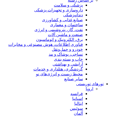
بر اساس رسته
پزشکی و سلامت
داروسازی و تجهیزات پزشکی
دندانپزشکی
صنایع غذایی و کشاورزی
ساختمان و معماری
نفت، گاز، پتروشیمی و انرژی
صنعت و ماشین آلات
برق، الکترونیک و اتوماسیون
فناوری اطلاعات، هوش مصنوعی و مخابرات
خودرو و حمل‌و‌نقل
نساجی، پوشاک و مد
چاپ و بسته بندی
آرایشی و بهداشتی
گردشگری، هتلداری و خدمات
محیط زیست و انرژی‌های نو
سایر صنایع
تورهای توریستی
اروپا
فرانسه
اسپانیا
ایتالیا
سوئیس
آلمان