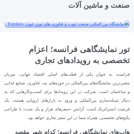
نمایشگاه اکوسیستم صنعتی فرانسه، Global Industrie
صنعت و ماشین آلات
۵ روز
قیمت از
نمایشگاه بین المللی صنعت چوب و فناوری های نوین لیون، Eurobois
۱,۴۹۰
یورو + نرخ پروازی
نمایشگاه بین المللی صنعت چوب و فناوری های نوین
لیون، Eurobois
تور نمایشگاهی فرانسه؛ اعزام
۵ روز
تخصصی به رویدادهای تجاری
قیمت از
۱,۴۹۰
یورو
فرانسه، به عنوان یکی از قطب‌های اصلی اقتصاد جهانی، میزبان
معتبرترین نمایشگاه‌های بین‌المللی در حوزه‌های مد، فناوری، صنایع غذایی
و ساختمان است. شرکت در این رویدادها برای کسب‌وکارهایی که به
دنبال شبکه‌سازی بین‌المللی و ورود به بازارهای اروپایی هستند، یک
فرصت استراتژیک است. آژانس «سفرهای هزار و یک شب» با طراحی
پکیج‌های تخصصی، همراه شما در این سفر تجاری خواهد بود.
هاب‌های نمایشگاهی فرانسه؛ کدام شهر مقصد