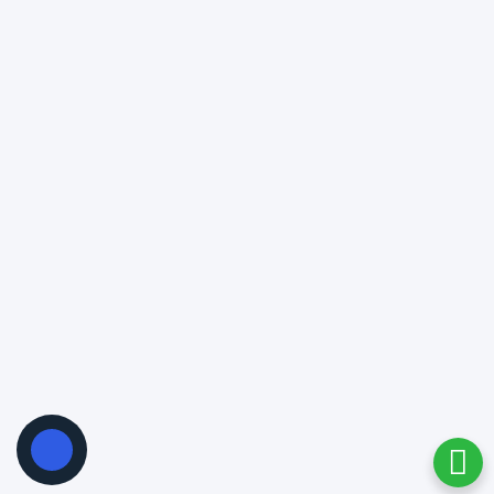
لینک های مهم
ویزا
دسترسی سریع
سفرهای هزار و یکشب
© تمامی حقوق این سایت متعلق به سفرهای هزار و یکشب می باشد.