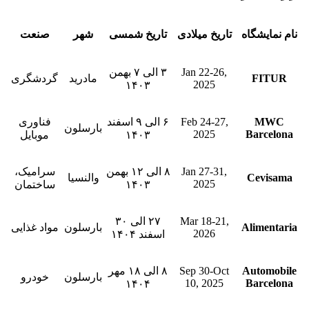
نام نمایشگاه
تاریخ میلادی
تاریخ شمسی
شهر
صنعت
Jan 22-26,
۳ الی ۷ بهمن
FITUR
مادرید
گردشگری
2025
۱۴۰۳
MWC
Feb 24-27,
۶ الی ۹ اسفند
فناوری
بارسلون
2025
Barcelona
۱۴۰۳
موبایل
Jan 27-31,
۸ الی ۱۲ بهمن
سرامیک،
Cevisama
والنسیا
2025
۱۴۰۳
ساختمان
Mar 18-21,
۲۷ الی ۳۰
Alimentaria
بارسلون
مواد غذایی
2026
اسفند ۱۴۰۴
Automobile
Sep 30-Oct
۸ الی ۱۸ مهر
بارسلون
خودرو
10, 2025
Barcelona
۱۴۰۴