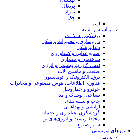
پرتغال
سوئد
چک
آسیا
بر اساس رسته
پزشکی و سلامت
داروسازی و تجهیزات پزشکی
دندانپزشکی
صنایع غذایی و کشاورزی
ساختمان و معماری
نفت، گاز، پتروشیمی و انرژی
صنعت و ماشین آلات
برق، الکترونیک و اتوماسیون
فناوری اطلاعات، هوش مصنوعی و مخابرات
خودرو و حمل‌و‌نقل
نساجی، پوشاک و مد
چاپ و بسته بندی
آرایشی و بهداشتی
گردشگری، هتلداری و خدمات
محیط زیست و انرژی‌های نو
سایر صنایع
تورهای توریستی
اروپا