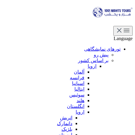
Language
تورهای نمایشگاهی
پیش رو
بر اساس کشور
اروپا
آلمان
فرانسه
اسپانیا
ایتالیا
سوئیس
هلند
انگلستان
اروپا
اتریش
دانمارک
بلژیک
لهستان