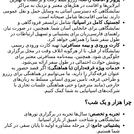
ایرلاین‌ها و اقامت در هتل‌های معتبر و نزدیک به مراکز
نمایشگاهی که دسترسی آسانی به وسایل حمل و نقل عمومی
دارند. تمامی اقامت‌ها شامل صبحانه است.
لجستیک کامل در اسپانیا
:
شامل ترانسفر فرودگاهی و
نمایشگاهی برای جابجایی آسان شما. همچنین، در صورت نیاز،
راهنمای فارسی‌زبان برای پشتیبانی و تسهیل ارتباطات در
طول سفر شما را همراهی خواهد کرد.
کارت ورودی و بیمه مسافرتی
:
تهیه کارت ورودی رسمی
نمایشگاه از قبل، تا از هرگونه اتلاف وقت در محل برگزاری
جلوگیری شود. همچنین، بیمه‌نامه مسافرتی معتبر برای
پوشش حوادث احتمالی در طول سفر ارائه می‌شود.
خدمات ویژه غرفه‌داران (با هماهنگی)
:
اگر قصد حضور به
عنوان غرفه‌گذار را دارید، ما می‌توانیم در هماهنگی برای رزرو
و طراحی غرفه، تأمین نیروی انسانی مسلط به زبان‌های
خارجی (مانند مترجم) و حتی هماهنگی جلسات تجاری با
شرکت‌های اسپانیایی به شما کمک کنیم.
چرا هزار و یک شب؟
تجربه و تخصص
:
سال‌ها تجربه در برگزاری تورهای
نمایشگاهی و شناخت عمیق از بازار اسپانیا.
پشتیبانی جامع
:
از مرحله مشاوره اولیه تا پایان سفر، در کنار
شما هستیم.