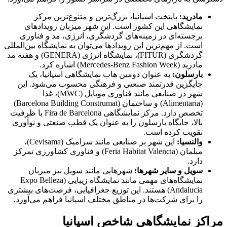
مادرید:
پایتخت اسپانیا، بزرگ‌ترین و متنوع‌ترین مرکز
نمایشگاهی این کشور است. این شهر میزبان رویدادهای
برجسته‌ای در زمینه‌های گردشگری، انرژی، مد و فناوری
است. از مهم‌ترین این رویدادها می‌توان به نمایشگاه بین‌المللی
گردشگری (FITUR)، نمایشگاه انرژی (GENERA) و هفته مد
مادرید (Mercedes-Benz Fashion Week) اشاره کرد.
بارسلون:
به عنوان دومین هاب نمایشگاهی اسپانیا، یک
جایگزین قدرتمند صنعتی و فرهنگی محسوب می‌شود. این
شهر در صنایعی مانند فناوری موبایل (MWC)، غذا
(Alimentaria) و ساختمان (Barcelona Building Construmat)
تخصص دارد. مرکز نمایشگاهی Fira de Barcelona با ظرفیت
بالا، جایگاه بارسلون را به عنوان یک قطب صنعتی و نوآوری
تقویت کرده است.
والنسیا:
این شهر بر صنایعی مانند سرامیک (Cevisama)،
مبلمان (Feria Habitat Valencia) و فناوری کشاورزی تمرکز
دارد.
سویل و سایر شهرها:
شهرهایی مانند سویل نیز میزبان
نمایشگاه‌های مهمی مانند نمایشگاه زیبایی (Expo Belleza
Andalucia) هستند. این توزیع جغرافیایی، فرصت‌های بیشتری
را برای شرکت‌ها در مناطق مختلف اسپانیا فراهم می‌آورد.
مراکز نمایشگاهی شاخص اسپانیا