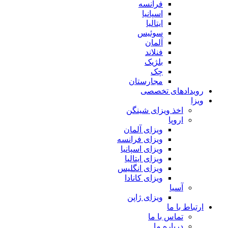
فرانسه
اسپانیا
ایتالیا
سوئیس
آلمان
فنلاند
بلژیک
چک
مجارستان
رویدادهای تخصصی
ویزا
اخذ ویزای شینگن
اروپا
ویزای آلمان
ویزای فرانسه
ویزای اسپانیا
ویزای ایتالیا
ویزای انگلیس
ویزای کانادا
آسیا
ویزای ژاپن
ارتباط با ما
تماس با ما
درباره ما