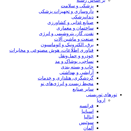
بر اساس رسته
پزشکی و سلامت
داروسازی و تجهیزات پزشکی
دندانپزشکی
صنایع غذایی و کشاورزی
ساختمان و معماری
نفت، گاز، پتروشیمی و انرژی
صنعت و ماشین آلات
برق، الکترونیک و اتوماسیون
فناوری اطلاعات، هوش مصنوعی و مخابرات
خودرو و حمل‌و‌نقل
نساجی، پوشاک و مد
چاپ و بسته بندی
آرایشی و بهداشتی
گردشگری، هتلداری و خدمات
محیط زیست و انرژی‌های نو
سایر صنایع
تورهای توریستی
اروپا
فرانسه
اسپانیا
ایتالیا
سوئیس
آلمان