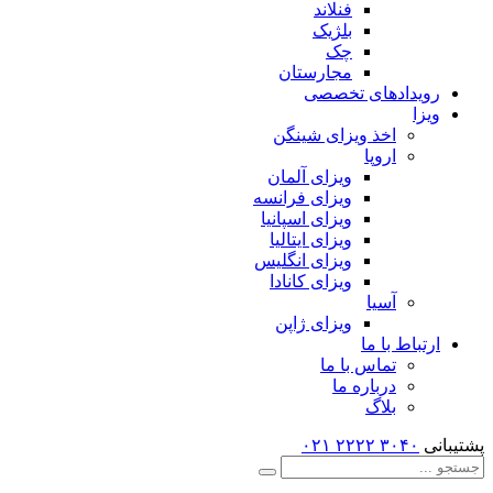
فنلاند
بلژیک
چک
مجارستان
رویدادهای تخصصی
ویزا
اخذ ویزای شینگن
اروپا
ویزای آلمان
ویزای فرانسه
ویزای اسپانیا
ویزای ایتالیا
ویزای انگلیس
ویزای کانادا
آسیا
ویزای ژاپن
ارتباط با ما
تماس با ما
درباره ما
بلاگ
پشتیبانی
۳۰۴۰ ۲۲۲۲
۰۲۱