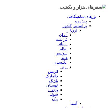
تورهای نمایشگاهی
پیش رو
بر اساس کشور
اروپا
آلمان
فرانسه
اسپانیا
ایتالیا
سوئیس
هلند
انگلستان
اروپا
اتریش
دانمارک
بلژیک
لهستان
پرتغال
سوئد
چک
آسیا