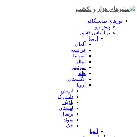
تورهای نمایشگاهی
پیش رو
بر اساس کشور
اروپا
آلمان
فرانسه
اسپانیا
ایتالیا
سوئیس
هلند
انگلستان
اروپا
اتریش
دانمارک
بلژیک
لهستان
پرتغال
سوئد
چک
آسیا