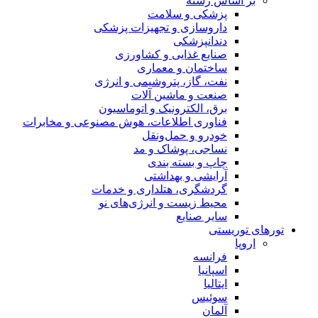
بر اساس رسته
پزشکی و سلامت
داروسازی و تجهیزات پزشکی
دندانپزشکی
صنایع غذایی و کشاورزی
ساختمان و معماری
نفت، گاز، پتروشیمی و انرژی
صنعت و ماشین آلات
برق، الکترونیک و اتوماسیون
فناوری اطلاعات، هوش مصنوعی و مخابرات
خودرو و حمل‌و‌نقل
نساجی، پوشاک و مد
چاپ و بسته بندی
آرایشی و بهداشتی
گردشگری، هتلداری و خدمات
محیط زیست و انرژی‌های نو
سایر صنایع
تورهای توریستی
اروپا
فرانسه
اسپانیا
ایتالیا
سوئیس
آلمان