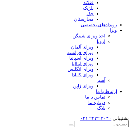
فنلاند
بلژیک
چک
مجارستان
رویدادهای تخصصی
ویزا
اخذ ویزای شینگن
اروپا
ویزای آلمان
ویزای فرانسه
ویزای اسپانیا
ویزای ایتالیا
ویزای انگلیس
ویزای کانادا
آسیا
ویزای ژاپن
ارتباط با ما
تماس با ما
درباره ما
بلاگ
پشتیبانی
۳۰۴۰ ۲۲۲۲
۰۲۱