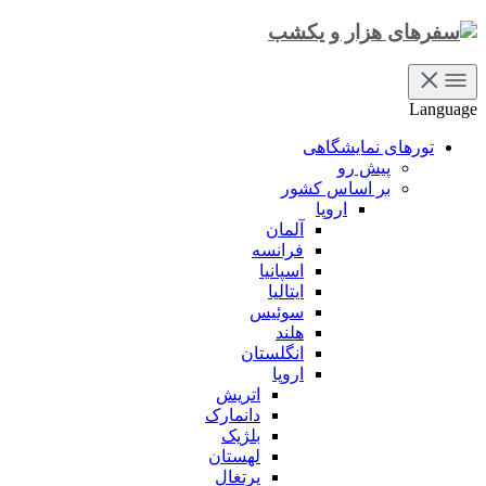
Language
تورهای نمایشگاهی
پیش رو
بر اساس کشور
اروپا
آلمان
فرانسه
اسپانیا
ایتالیا
سوئیس
هلند
انگلستان
اروپا
اتریش
دانمارک
بلژیک
لهستان
پرتغال