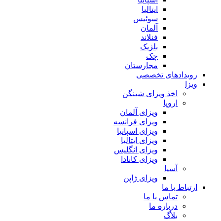
ایتالیا
سوئیس
آلمان
فنلاند
بلژیک
چک
مجارستان
رویدادهای تخصصی
ویزا
اخذ ویزای شینگن
اروپا
ویزای آلمان
ویزای فرانسه
ویزای اسپانیا
ویزای ایتالیا
ویزای انگلیس
ویزای کانادا
آسیا
ویزای ژاپن
ارتباط با ما
تماس با ما
درباره ما
بلاگ