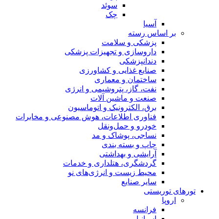
سوئد
چک
آسیا
بر اساس رسته
پزشکی و سلامت
داروسازی و تجهیزات پزشکی
دندانپزشکی
صنایع غذایی و کشاورزی
ساختمان و معماری
نفت، گاز، پتروشیمی و انرژی
صنعت و ماشین آلات
برق، الکترونیک و اتوماسیون
فناوری اطلاعات، هوش مصنوعی و مخابرات
خودرو و حمل‌و‌نقل
نساجی، پوشاک و مد
چاپ و بسته بندی
آرایشی و بهداشتی
گردشگری، هتلداری و خدمات
محیط زیست و انرژی‌های نو
سایر صنایع
تورهای توریستی
اروپا
فرانسه
اسپانیا