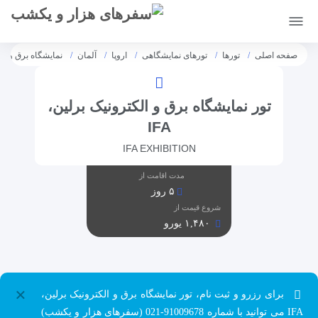
[citynet]
صفحه اصلی
تورها
تورهای نمایشگاهی
اروپا
آلمان
نمایشگاه برق و الکت
تور نمایشگاه برق و الکترونیک برلین،
IFA
IFA EXHIBITION
مدت اقامت از
۵ روز
شروع قیمت از
۱,۴۸۰ یورو
×
برای رزرو و ثبت نام، تور نمایشگاه برق و الکترونیک برلین،
IFA می توانید با شماره 91009678-021 (سفرهای هزار و یکشب)