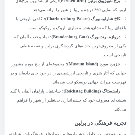
برج تلویزیون برلین (
Fernsehturm
):
یکی از بلندترین برج‌های
اروپا که نمایی 360 درجه و زیبا از شهر را ارائه می‌دهد.
کاخ شارلوتنبورگ (
Charlottenburg Palace
):
کاخی تاریخی با
باغ‌های زیبا که نشان‌دهنده معماری باروک و روکوکو است.
دروازه برندنبورگ (
Brandenburg Gate
):
نماد وحدت آلمان که
یکی از معروف‌ترین جاذبه‌های گردشگری برلین و نقطه عطف
تاریخی است.
جزیره موزه (
Museum Island
):
مجموعه‌ای از پنج موزه مشهور
جهانی که آثار هنری و تاریخی ارزشمندی را در خود جای داده‌اند و در
فهرست میراث جهانی یونسکو ثبت شده‌اند.
رایشستاگ (
Reichstag Building
):
ساختمان پارلمان آلمان با گنبد
شیشه‌ای معروف خود که چشم‌اندازی بی‌نظیر از شهر را فراهم
می‌کند.
تجربه فرهنگی در برلین
برلین همچنین به خاطر جشنواره‌ها و رویدادهای فرهنگی‌اش شناخته