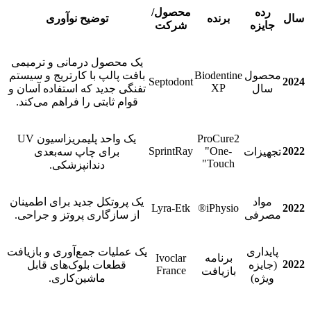
رده
محصول/
برنده
توضیح نوآوری
جایزه
شرکت
یک محصول درمانی و ترمیمی
حصول
Biodentine
بافت پالپ با کارتریج و سیستم
Septodont
XP
سال
تفنگی جدید که استفاده آسان و
قوام ثابتی را فراهم می‌کند.
ProCure2
یک واحد پلیمریزاسیون UV
SprintRay
"One-
هیزات
برای چاپ سه‌بعدی
Touch"
دندانپزشکی.
مواد
یک پروتکل جدید برای اطمینان
Lyra-Etk
iPhysio®
صرفی
از سازگاری پروتز و جراحی.
ایداری
یک عملیات جمع‌آوری و بازیافت
برنامه
Ivoclar
جایزه
قطعات بلوک‌های قابل
France
بازیافت
ویژه)
ماشین‌کاری.