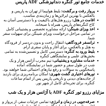
امع تور کنگره دندانپزشکی ADF پاریس
رواز رفت و برگشت
:
بلیط هواپیما از تهران به پاریس و
العکس با بهترین ایرلاین‌ها و زمان‌بندی مناسب.
قامت در هتل
:
رزرو هتل‌های باکیفیت و با دسترسی آسان به
اخ کنگره‌های پاریس، همراه با صبحانه.
خذ ویزای شینگن
:
ارائه مشاوره تخصصی و پشتیبانی کامل
ر تمامی مراحل درخواست ویزای شینگن برای سهولت سفر
ما.
رانسفر فرودگاهی
:
انتقال راحت و بدون دردسر از فرودگاه
ه هتل و بالعکس، برای آغاز و پایان سفری آرام.
لیط ورود به کنگره
:
دسترسی کامل و تضمین‌شده به تمامی
خش‌های علمی و نمایشگاهی کنگره
دمات مشاوره و پشتیبانی
:
تیم مجرب آژانس هزار و یک
ب در طول سفر و حضور شما در نمایشگاه، آماده
اسخگویی به سوالات و رفع نیازهای احتمالی شما خواهند بود.
ورهای اختیاری گشت شهری
:
امکان برنامه‌ریزی برای بازدید
ز جاذبه‌های دیدنی و تاریخی پاریس پس از اتمام ساعات
نگره، برای تجربه‌ای کامل از شهر نور.
تور کنگره ADF با آژانس هزار و یک شب
رفه‌جویی در زمان و انرژی
:
تمامی جزئیات سفر، از پرواز و