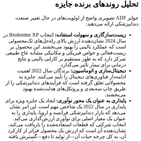
 روندهای برنده جایزه
جوایز ADF تصویری واضح از اولویت‌های در حال تغییر صنعت
شکی ارائه می‌دهند:
یست‌سازگاری و سهولت استفاده:
انتخاب Biodentine XP در
سال 2024 نشان‌دهنده ارزش بالای راه‌حل‌های تک‌محصولی
ست که عملکرد بالینی را بهبود می‌بخشند. این محصول بر
یست‌فعالی و خواص فیزیکی و مکانیکی مشابه عاج طبیعی
مرکز دارد که به طور مستقیم بر کارایی بالینی و نتایج
رمانی برای بیمار تأثیر می‌گذارد.
یجیتال‌سازی و اتوماسیون:
برندگان سال 2022 اهمیت
دامه‌دار فناوری‌های دیجیتال را تأیید می‌کنند. جایزه به
حصولاتی تعلق گرفته است که فرآیندهای دندانپزشکی را از
ریق چاپ سه‌بعدی و پروتکل‌های هدایت‌شده بهبود
ی‌بخشند.
ایداری به عنوان یک محور نوآوری:
ایجاد یک جایزه ویژه برای
پایداری در سال 2022 یک شاخص مهم است. این امر نشان
ی‌دهد که بازار دندانپزشکی فرانسه و اروپا، پایداری را به
نوان یک معیار اصلی برای نوآوری ارزش‌گذاری می‌کند.
نتخاب شرکتی که قطعات استفاده‌شده را بازیافت می‌کند،
شان‌دهنده آن است که ارزش یک محصول فراتر از کارکرد
ن، به کل چرخه حیات آن—از تولید تا دفع—گسترش یافته