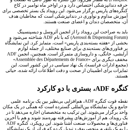
دانپزشکی اختصاص دارد و در اواخر ماه نوامبر در کاخ
ای پاریس برگزار می‌شود. این رویداد یک بستر تخصصی برای
مداوم و نوآوری در دندانپزشکی است که مخاطبان هدف
خصصان دندان و اعضای صنعت هستند.
 صراحت این رویداد را از انجمن آئروسل و دیسپنسینگ
(Aerosol & Dispensing Forum) که با نام ADF شناخته می‌شود و
 «هفته بسته‌بندی پاریس» است، متمایز کرد. این نمایشگاه
ری‌های بسته‌بندی برای صنایع مختلف، از جمله لوازم
آرایشی، خانگی، و داروسازی متمرکز است. همچنین، انجمن ADF
مخفف دیگری برای «Assemblée des Départements de France»
دارات فرانسه)، یک نهاد سیاسی در این کشور است. این
 برای اطمینان از صحت و دقت اطلاعات ارائه شده، حیاتی
و کارکرد
نقطه قوت کنگره ADF، هم‌افزایی بی‌نظیر بین یک برنامه علمی
یک نمایشگاه بین‌المللی گسترده است که همگی در یک مکان
گزار می‌شوند. این ترکیب به متخصصان اجازه می‌دهد تا در
اد، هم از آموزش‌های پیشرفته بهره‌مند شوند و هم با آخرین
فناوری‌ها و محصولات صنعت آشنا شوند. این رویکرد، کنگره ADF
ک پلتفرم منحصربه‌فرد تبدیل کرده که فراتر از یک نمایشگاه