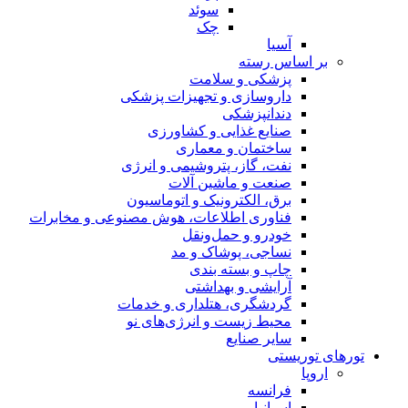
سوئد
چک
آسیا
بر اساس رسته
پزشکی و سلامت
داروسازی و تجهیزات پزشکی
دندانپزشکی
صنایع غذایی و کشاورزی
ساختمان و معماری
نفت، گاز، پتروشیمی و انرژی
صنعت و ماشین آلات
برق، الکترونیک و اتوماسیون
فناوری اطلاعات، هوش مصنوعی و مخابرات
خودرو و حمل‌و‌نقل
نساجی، پوشاک و مد
چاپ و بسته بندی
آرایشی و بهداشتی
گردشگری، هتلداری و خدمات
محیط زیست و انرژی‌های نو
سایر صنایع
ورهای توریستی
اروپا
فرانسه
اسپانیا