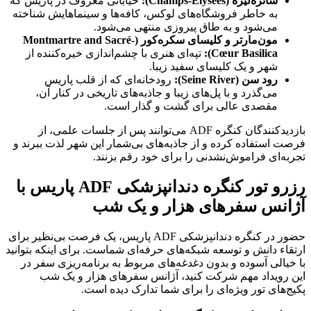
انزه‌لیزه (
Champs-Élysées
):
خیابانی معروف در پاریس که
ه خاطر فروشگاه‌های لوکس، کافه‌ها و سینماهایش شناخته
ی‌شود و به طاق پیروزی منتهی می‌شود.
ون‌مارتر و کلیسای سکره‌کور (
Montmartre and Sacré-
Cœur Basilic
):
تپه‌ای هنری با چشم‌اندازی خیره‌کننده از
هر و یک کلیسای سفید زیبا.
ود سن (
Seine River
):
رودخانه‌ای که از قلب پاریس
ی‌گذرد و با پل‌های زیبا و جاذبه‌های تاریخی در کنار آن،
قصدی عالی برای گشت و گذار است.
بازدیدکنندگان کنگره ADF می‌توانند پس از جلسات علمی، از
تفاده کرده و از جاذبه‌های بی‌شمار این شهر لذت ببرند و
ی فراموش‌نشدنی را برای خود رقم بزنند.
رزرو تور کنگره دندانپزشکی ADF پاریس با
س سفرهای هزار و یک شب
حضور در کنگره دندانپزشکی ADF پاریس، یک فرصت بی‌نظیر برای
دانش و توسعه شبکه‌های حرفه‌ای شماست. برای اینکه بتوانید
ی آسوده و بدون دغدغه‌های مربوط به برنامه‌ریزی سفر در
یداد مهم شرکت کنید، آژانس سفرهای هزار و یک شب
ی تور ویژه‌ای را برای شما تدارک دیده است.