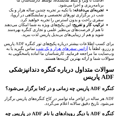
قامت تا ویزا و بلیط نمایشگاه، توسط کارشناسان ما
رنامه‌ریزی و اجرا می‌شود.
جربه‌ای بی‌دغدغه
:
با تکیه بر تجربه چندین ساله هزار و یک
ب در برگزاری تورهای تخصصی و نمایشگاهی در اروپا،
فری راحت و بدون استرس را تجربه خواهید کرد.
رکیب کار و تفریح
:
این پکیج‌های ویژه به شما امکان می‌دهند
ا هم از فرصت‌های بی‌نظیر علمی و تجاری کنگره بهره‌مند
وید و هم از زیبایی‌های بی‌بدیل پاریس لذت ببرید.
برای کسب اطلاعات بیشتر درباره پکیج‌های تور کنگره ADF پاریس
 لطفاً با
آژانس سفرهای هزار و یک شب
تماس بگیرید یا به
 ما مراجعه فرمایید. کارشناسان ما آماده پاسخگویی به
شما و ارائه بهترین گزینه‌ها هستند.
ت متداول درباره کنگره دندانپزشکی
ی‌شود؟
A هر ساله در اواخر ماه نوامبر در کاخ کنگره‌های پاریس برگزار
 تاریخ دقیق سالانه اعلام می‌گردد.
کنگره ADF با دیگر رویدادهای با نام ADF در پاریس چه