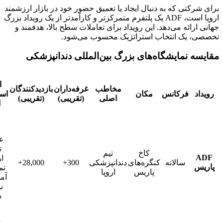
کتی که به دنبال ایجاد یا تعمیق حضور خود در بازار ارزشمند
اروپا است، ADF یک پلتفرم متمرکزتر و کارآمدتر از یک رویداد بزرگ
رائه می‌دهد. این رویداد برای تعاملات سطح بالا، هدفمند و
 یک انتخاب استراتژیک محسوب می‌شود.
 نمایشگاه‌های بزرگ بین‌المللی دندانپزشکی
ارزش
مخاطب
غرفه‌داران
بازدیدکنندگان
فرکانس
مکان
استراتژیک
اصلی
(تقریبی)
(تقریبی)
اصلی
مرکز
علمی و
تجاری
کاخ
تیم
اروپا، با
سالانه
کنگره‌های
دندانپزشکی
300+
28,000+
تمرکز بر
پاریس
اروپا
آموزش و
نوآوری
سالانه
رویداد