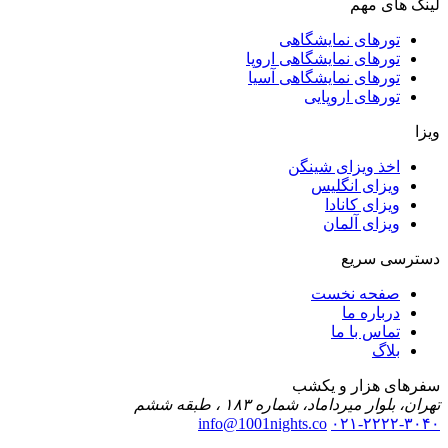
ای مهم
ورهای نمایشگاهی
ورهای نمایشگاهی اروپا
ورهای نمایشگاهی آسیا
ورهای اروپایی
خذ ویزای شینگن
یزای انگلیس
یزای کانادا
یزای آلمان
ی سریع
فحه نخست
رباره ما
ماس با ما
لاگ
 هزار و یکشب
ر میرداماد، شماره ۱۸۳ ، طبقه ششم
info@1001nights.co
۰۲۱-۲۲۲