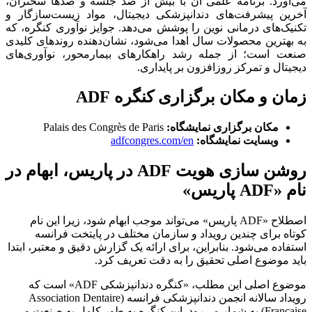
د. برنامه علمی آن با بیش از صد جلسه و صدها سخنران،
پیشرفت‌های دندانپزشکی دیجیتال، مواد زیست‌سازگار و
ای درمانی نوین را پوشش می‌دهد. جوایز نوآوری کنگره، که
ین محصولات سال اهدا می‌شود، نشان‌دهنده روندهای کلیدی
ست؛ از جمله رشد راهکارهای بیمارمحور، نوآوری‌های
 و تمرکز روزافزون بر پایداری.
و مکان برگزاری کنگره ADF
کان برگزاری نمایشگاه:
Palais des Congrès de Paris
بسایت نمایشگاه:
adfcongres.com/en
روشن سازی هویت ADF در پاریس، ابهام در
اصطلاح «ADF پاریس» می‌تواند موجب ابهام شود، زیرا این نام
رای چندین رویداد و سازمان مختلف در پایتخت فرانسه
 می‌شود. بنابراین، برای ارائه یک گزارش دقیق و معتبر، ابتدا
ضوع اصلی تحقیق را به دقت تعریف کرد.
موضوع اصلی این مطلب، «کنگره دندانپزشکی ADF» است که
رویداد سالانه انجمن دندانپزشکی فرانسه (Association Dentaire
Française) به شمار می‌رود. این کنگره به طور کامل به صنعت و