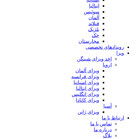
ایتالیا
سوئیس
آلمان
فنلاند
بلژیک
چک
مجارستان
ویدادهای تخصصی
یزا
اخذ ویزای شینگن
اروپا
ویزای آلمان
ویزای فرانسه
ویزای اسپانیا
ویزای ایتالیا
ویزای انگلیس
ویزای کانادا
آسیا
ویزای ژاپن
رتباط با ما
تماس با ما
درباره ما
بلاگ