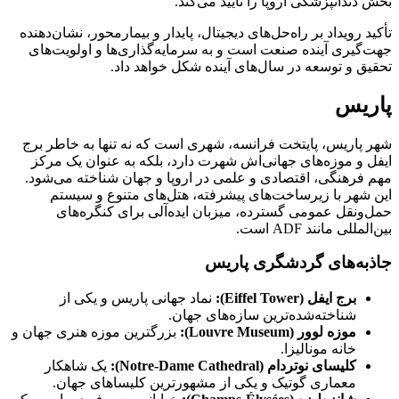
انپزشکی اروپا را تأیید می‌کند.
ویداد بر راه‌حل‌های دیجیتال، پایدار و بیمارمحور، نشان‌دهنده
ی آینده صنعت است و به سرمایه‌گذاری‌ها و اولویت‌های
 توسعه در سال‌های آینده شکل خواهد داد.
س
یس، پایتخت فرانسه، شهری است که نه تنها به خاطر برج
موزه‌های جهانی‌اش شهرت دارد، بلکه به عنوان یک مرکز
نگی، اقتصادی و علمی در اروپا و جهان شناخته می‌شود.
 با زیرساخت‌های پیشرفته، هتل‌های متنوع و سیستم
ل عمومی گسترده، میزبان ایده‌آلی برای کنگره‌های
مانند ADF است.
‌های گردشگری پاریس
رج ایفل (
Eiffel Tower
):
نماد جهانی پاریس و یکی از
ناخته‌شده‌ترین سازه‌های جهان.
وزه لوور (
Louvre Museum
):
بزرگترین موزه هنری جهان و
انه مونالیزا.
لیسای نوتردام (
Notre-Dame Cathedral
):
یک شاهکار
عماری گوتیک و یکی از مشهورترین کلیساهای جهان.