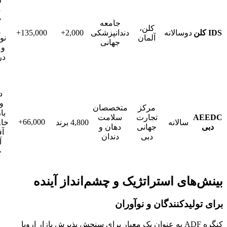
مرجع
جهانی
جامعه
کلن،
برای
دوسالانه
دندانپزشکی
2,000+
135,000+
آلمان
نوآوری‌ها
جهانی
و تجارت
در سطح
کلان
دروازه
ورود به
مرکز
متخصصان
بازارهای
A
تجارت
سلامت
66,000+
سالانه
4,800 برند
خاورمیانه،
جهانی
دهان و
آفریقا و
دبی
دندان
آسیای
جنوبی
های استراتژیک و چشم‌انداز آینده
ولیدکنندگان و نوآوران
کنگره ADF به عنوان یک معیار برای سنجش پذیرش بازار اروپا