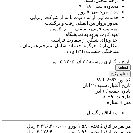
رجه سختی:
سبک
حدوده سنی:
۱۸-۹۰
دت مرخصی:
۵ روز
دمات تور:
ارائه دعوت نامه از شرکت اروپایی
دور پرواز بین المللی رفت و برگشت
یمه مسافرتی تا سقف ۵۰٫۰۰۰ یورو
هیه کارت ورود به نمایشگاه
خذ ویزای شنگن از سفارت فرانسه
مکان ارائه هرگونه خدمات شامل: مترجم همزمان -
ماهنگی جلسات B۲B و ٫٫٫ ٫
رگزاری
دوشنبه / ۲ آذر ۱۴۰۵
۵ روز
پکیج
PAR_2687
تبار:
شنبه / ۲ آبان
عه / ۶ آذر
:
+۹
نفر
وع اتاق
بزرگسال
اتاق 2 تخته
۱,۵۸۰ یورو
۲,۴۹۶,۴۰۰,۰۰۰ ریال
اتاق 1 تخته
۱,۹۸۰ یورو
۳,۱۲۸,۴۰۰,۰۰۰ ریال