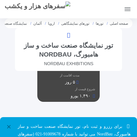
[citynet]
صفحه اصلی
تورها
تورهای نمایشگاهی
اروپا
آلمان
نمایشگاه صنعت ساخت
تور نمایشگاه صنعت ساخت و ساز
هامبورگ، NORDBAU
NORDBAU EXHIBITIONS
مدت اقامت از
۵ روز
شروع قیمت از
۱,۴۹۰ یورو
×
برای رزرو و ثبت نام، تور نمایشگاه صنعت ساخت و ساز
هامبورگ، NordBau می توانید با شماره 91009678-021 (سفرهای