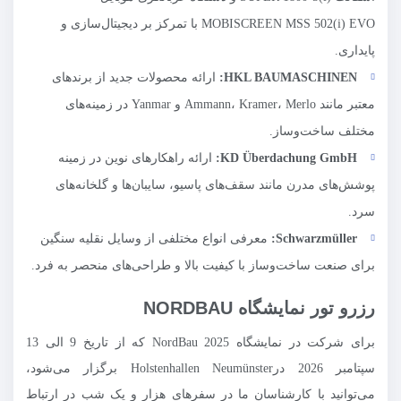
MOBISCREEN MSS 502(i) EVO با تمرکز بر دیجیتال‌سازی و
پایداری.
HKL BAUMASCHINEN
:
ارائه محصولات جدید از برندهای
معتبر مانند Ammann، Kramer، Merlo و Yanmar در زمینه‌های
مختلف ساخت‌وساز.
KD Überdachung GmbH
:
ارائه راهکارهای نوین در زمینه
پوشش‌های مدرن مانند سقف‌های پاسیو، سایبان‌ها و گلخانه‌های
سرد.
Schwarzmüller
:
معرفی انواع مختلفی از وسایل نقلیه سنگین
برای صنعت ساخت‌وساز با کیفیت بالا و طراحی‌های منحصر به فرد.
رزرو تور نمایشگاه NORDBAU
برای شرکت در نمایشگاه NordBau 2025 که از تاریخ 9 الی 13
سپتامبر 2026 درHolstenhallen Neumünster برگزار می‌شود،
می‌توانید با کارشناسان ما در سفرهای هزار و یک شب در ارتباط