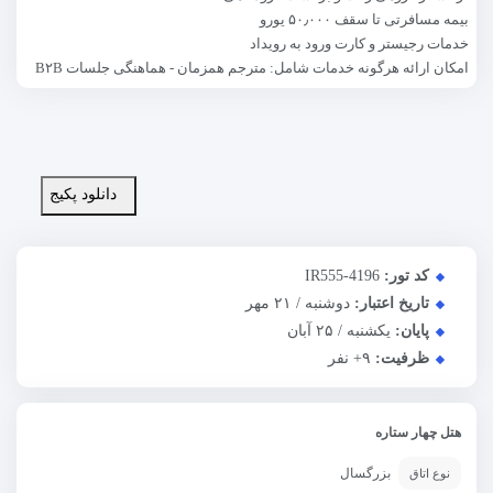
بیمه مسافرتی تا سقف ۵۰٫۰۰۰ یورو
خدمات رجیستر و کارت ورود به رویداد
امکان ارائه هرگونه خدمات شامل: مترجم همزمان - هماهنگی جلسات B۲B
دانلود پکیج
کد تور:
IR555-4196
تاریخ اعتبار:
دوشنبه / ۲۱ مهر
پایان:
یکشنبه / ۲۵ آبان
ظرفیت:
+۹
نفر
هتل چهار ستاره
بزرگسال
نوع اتاق