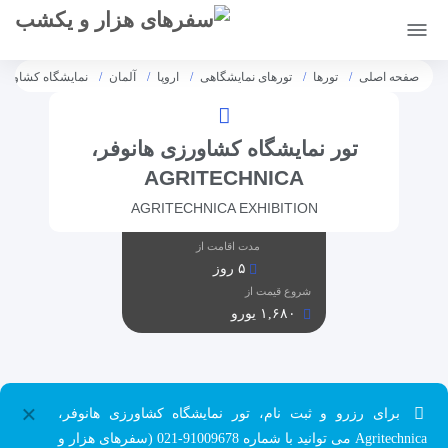
[citynet]
صفحه اصلی
تورها
تورهای نمایشگاهی
اروپا
آلمان
نمایشگاه کشاورزی هانوفر،
تور نمایشگاه کشاورزی هانوفر،
AGRITECHNICA
AGRITECHNICA EXHIBITION
مدت اقامت از
۵ روز
شروع قیمت از
۱,۶۸۰ یورو
×
برای رزرو و ثبت نام، تور نمایشگاه کشاورزی هانوفر،
Agritechnica می توانید با شماره 91009678-021 (سفرهای هزار و