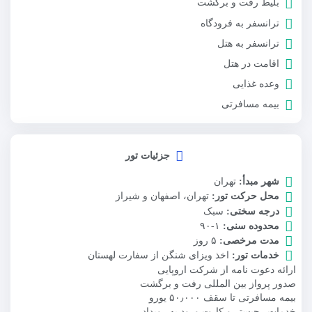
بلیط رفت و برگشت
ترانسفر به فرودگاه
ترانسفر به هتل
اقامت در هتل
وعده غذایی
بیمه مسافرتی
جزئیات تور
شهر مبدأ:
تهران
محل حرکت تور:
تهران، اصفهان و شیراز
درجه سختی:
سبک
محدوده سنی:
۱-۹۰
مدت مرخصی:
۵ روز
خدمات تور:
اخذ ویزای شنگن از سفارت لهستان
ارائه دعوت نامه از شرکت اروپایی
صدور پرواز بین المللی رفت و برگشت
بیمه مسافرتی تا سقف ۵۰٫۰۰۰ یورو
خدمات رجیستر و کارت ورود به رویداد