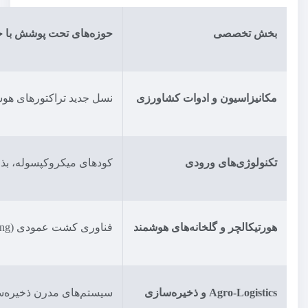
بخش تخصصی
حوزه‌های تحت پوشش با ج
مکانیزاسیون و ادوات کشاورزی
نسل جدید تراکتورهای هوشمند GPS-Enabled، کمباین‌های با قابلیت تفکیک محصول، تجهیزات کاشت و داشت و سامانه‌
تکنولوژی‌های ورودی
کودهای میکروکپسوله، بذو
هورتیکالچر و گلخانه‌های هوشمند
فناوری کشت عمودی (Vertical Farming)، سیستم‌های آبیاری قطره‌ای پیشرفته، پنل‌های خورشیدی ادغام شده در سقف گلخانه و سامانه‌های کنترل اقلیم با استفاده از هوش مصنوعی.
Agro-Logistics و ذخیره‌سازی
سیستم‌های مدرن ذخیره‌سازی غلات (سیلو