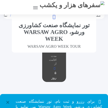
[citynet]
صفحه اصلی
تورها
تورهای نمایشگاهی
صنایع غذایی و کشاورزی
نمایشگاه
تور نمایشگاه صنعت کشاورزی
ورشو، WARSAW AGRO
WEEK
WARSAW AGRO WEEK TOUR
مدت
اقامت
از
۵
روز
×
برای رزرو و ثبت نام، تور ننمایشگاه صنعت
کشاورزی ورشو، Warsaw Agro Week می توانید با