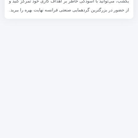
یکشب، می‌توانید با آسودگی خاطر بر اهداف کاری خود تمرکز کنید و
از حضور در بزرگترین گردهمایی صنعتی فرانسه نهایت بهره را ببرید.
سفرهای هزار و یکشب
گروه سفرهای هزارویکشب بزرگ‌ترین برگزارکننده سفرهای تجاری،
تخصصی و نمایشگاهی میان ایران و اروپا می‌باشد. ما در این مجموعه با
سازماندهی هیئت‌های رسمی و گروه‌های خصوصی، به شرکت‌ها،
پزشکان، مدیران و فعالان اقتصادی کمک می‌کنیم تا بدون پیچیدگی‌های
معمول، در رویدادهای بین‌المللی حضور یابند، جلسات تجاری مؤثر برگزار
کنند و کسب‌وکار خود را در اتحادیه اروپا به خصوص آلمان توسعه دهند.