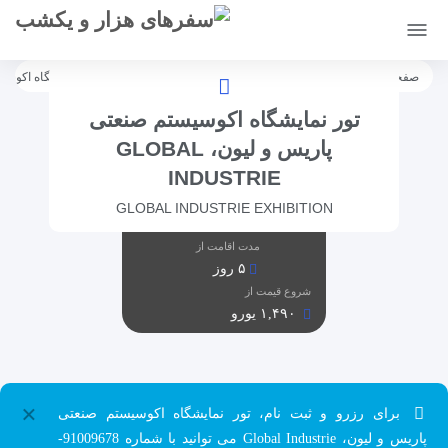
[citynet]
صفحه اصلی
تورها
تورهای نمایشگاهی
اروپا
فرانسه
نمایشگاه اکوسیستم صنع
تور نمایشگاه اکوسیستم صنعتی
پاریس و لیون، GLOBAL
INDUSTRIE
GLOBAL INDUSTRIE EXHIBITION
مدت اقامت از
۵ روز
شروع قیمت از
۱,۴۹۰ یورو
×
برای رزرو و ثبت نام، تور نمایشگاه اکوسیستم صنعتی
پاریس و لیون، Global Industrie می توانید با شماره 91009678-