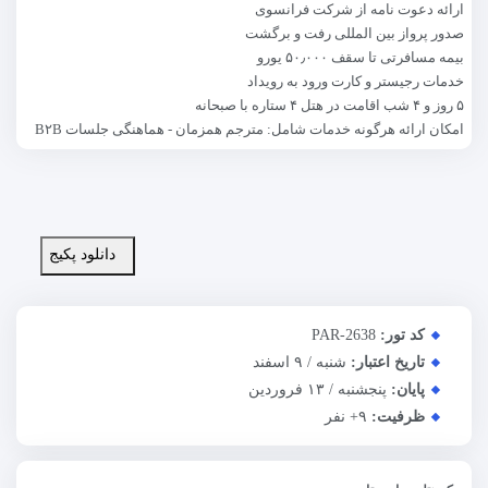
ارائه دعوت نامه از شرکت فرانسوی
صدور پرواز بین المللی رفت و برگشت
بیمه مسافرتی تا سقف ۵۰٫۰۰۰ یورو
خدمات رجیستر و کارت ورود به رویداد
۵ روز و ۴ شب اقامت در هتل ۴ ستاره با صبحانه
امکان ارائه هرگونه خدمات شامل: مترجم همزمان - هماهنگی جلسات B۲B
دانلود پکیج
کد تور:
PAR-2638
تاریخ اعتبار:
شنبه / ۹ اسفند
پایان:
پنجشنبه / ۱۳ فروردین
ظرفیت:
+۹
نفر