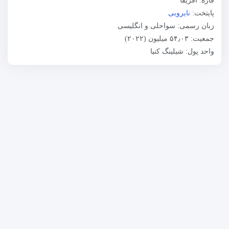
قاره: آفریقا
پایتخت:
نایروبی
زبان رسمی: سواحلی و انگلیسی
جمعیت: ۵۴٫۰۳ میلیون (۲۰۲۲)
واحد پول: شیلینگ کنیا
سفرهای هزار و یکشب
گروه سفرهای هزارویکشب بزرگ‌ترین برگزارکننده سفرهای تجاری،
تخصصی و نمایشگاهی میان ایران و اروپا می‌باشد. ما در این مجموعه با
سازماندهی هیئت‌های رسمی و گروه‌های خصوصی، به شرکت‌ها،